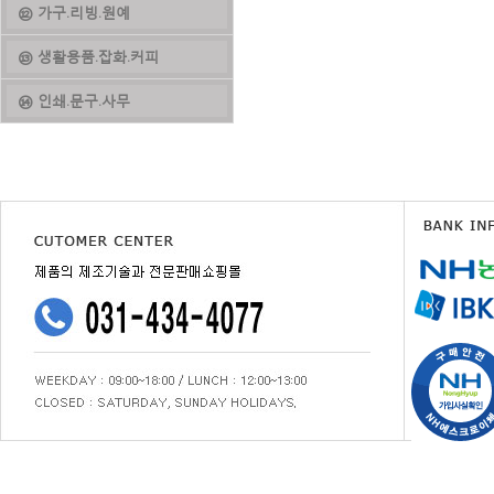
⑫ 가구.리빙.원예
⑬ 생활용품.잡화.커피
⑭ 인쇄.문구.사무