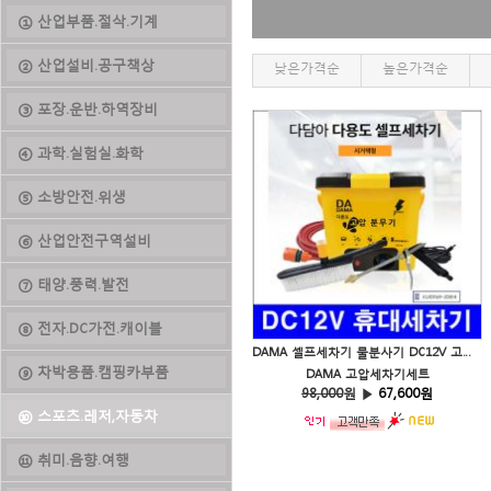
① 산업부품.절삭.기계
② 산업설비.공구책상
낮은가격순
높은가격순
③ 포장.운반.하역장비
④ 과학.실험실.화학
⑤ 소방안전.위생
⑥ 산업안전구역설비
⑦ 태양.풍력.발전
⑧ 전자.DC가전.캐이블
DAMA 셀프세차기 물분사기 DC12V 고압 물분무기세트 세차기세트 강력 자동차 고압분사기
⑨ 차박용품.캠핑카부품
DAMA 고압세차기세트
98,000
원 ▶
67,600원
⑩ 스포츠.레저,자동차
⑪ 취미.음향.여행