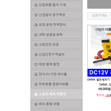
① 산업부품.절삭.기계
② 산업설비.공구책상
낮은가격순
③ 포장.운반.하역장비
④ 과학.실험실.화학
⑤ 소방안전.위생
⑥ 산업안전구역설비
⑦ 태양.풍력.발전
⑧ 전자.DC가전.캐이블
⑨ 차박용품.캠핑카부품
DAMA 
98,000
원
⑩ 스포츠.레저,자동차
⑪ 취미.음향.여행