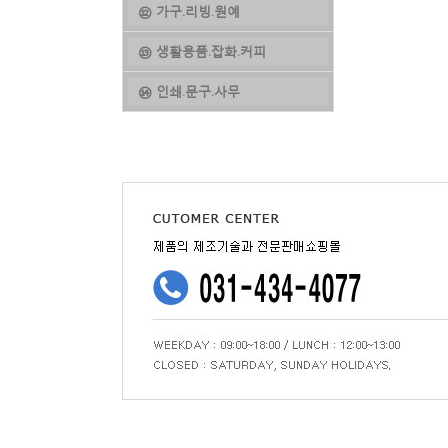
⑫ 가구.리빙.원예
⑬ 생활용품.잡화.커피
⑭ 인쇄.문구.사무