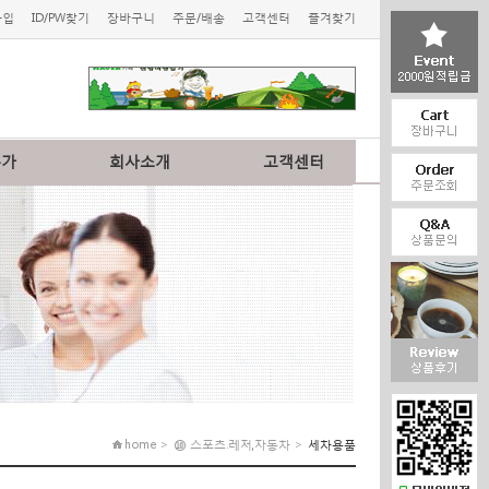
가입
ID/PW찾기
장바구니
주문/배송
고객센터
즐겨찾기
특가
회사소개
고객센터
home > ⑩ 스포츠.레저,자동차 >
세차용품