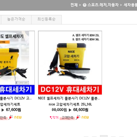
전체
>
⑩ 스포츠.레저,자동차
>
세차용
높은가격순
최신등록순
DAMA 셀프세차기 물분사기 DC12V 고압 물분무기세트 세차기세트 강력 자동차 고압분사기
NICE 셀프세차기 물분사기 DC12V 물분무기세트 세차기세트 강력 자동차 고압분사기
고압세차기세트
nice 고압세차기세트 25L,36L
 ▶
67,600원
98,000
원 ▶
68,600원