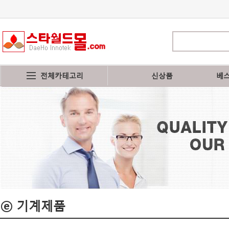
전체카테고리
신상품
베
ⓔ 기계제품