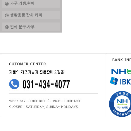
⑫ 가구.리빙.원예
⑬ 생활용품.잡화.커피
⑭ 인쇄.문구.사무