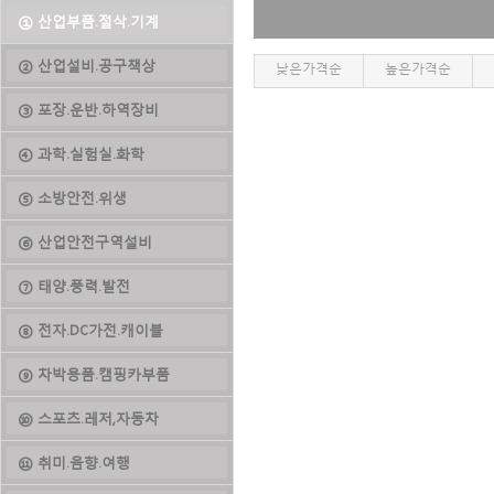
① 산업부품.절삭.기계
② 산업설비.공구책상
낮은가격순
높은가격순
③ 포장.운반.하역장비
④ 과학.실험실.화학
⑤ 소방안전.위생
⑥ 산업안전구역설비
⑦ 태양.풍력.발전
⑧ 전자.DC가전.캐이블
⑨ 차박용품.캠핑카부품
⑩ 스포츠.레저,자동차
⑪ 취미.음향.여행