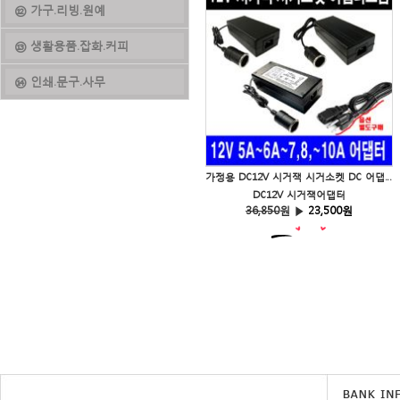
⑫ 가구.리빙.원예
⑬ 생활용품.잡화.커피
⑭ 인쇄.문구.사무
가정용 DC12V 시거잭 시거소켓 DC 어댑터 자동차전기아답터
DC12V 시거잭어댑터
36,850
원 ▶
23,500원