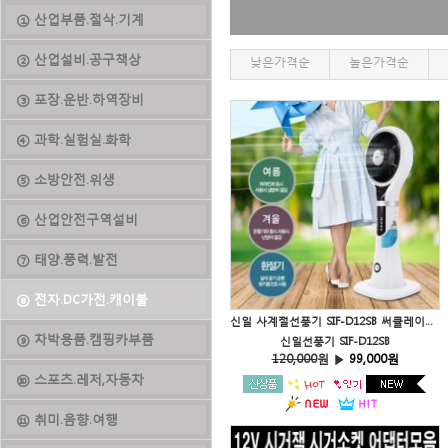
① 산업부품.절삭.기계
② 산업설비.공구책상
낮은가격순
높은가격순
③ 포장.운반.하역장비
④ 과학.실험실.화학
⑤ 소방안전.위생
⑥ 산업안전구역설비
⑦ 태양.풍력.발전
⑧ 전자.DC가전.캐이블
신일 사계절선풍기 SIF-D12SB 써큘레이터선풍기 미스트 가습기선풍기
⑨ 차박용품.캠핑카부품
신일선풍기 SIF-D12SB
120,000
원 ▶
99,000원
⑩ 스포츠.레저,자동차
⑪ 취미.음향.여행