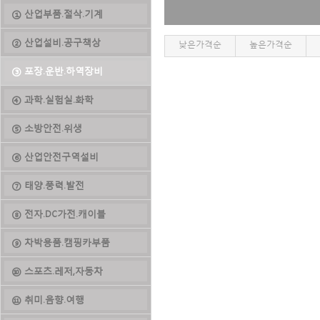
① 산업부품.절삭.기계
② 산업설비.공구책상
낮은가격순
높은가격순
③ 포장.운반.하역장비
④ 과학.실험실.화학
⑤ 소방안전.위생
⑥ 산업안전구역설비
⑦ 태양.풍력.발전
⑧ 전자.DC가전.캐이블
⑨ 차박용품.캠핑카부품
⑩ 스포츠.레저,자동차
⑪ 취미.음향.여행