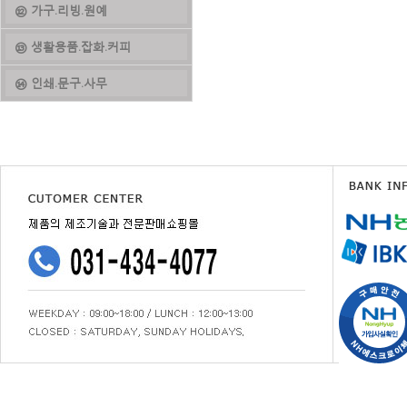
⑫ 가구.리빙.원예
⑬ 생활용품.잡화.커피
⑭ 인쇄.문구.사무