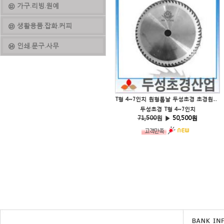
⑫ 가구.리빙.원예
⑬ 생활용품.잡화.커피
⑭ 인쇄.문구.사무
T형 4~7인치 원형톱날 두성초경 초경원형톱 초경캇터 목재톱날 금속톱날 TIPPED SAW
두성초경 T형 4~7인치
71,500
원 ▶
50,500원