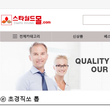
전체카테고리
신상품
베
ⓔ 초경직쏘 톱