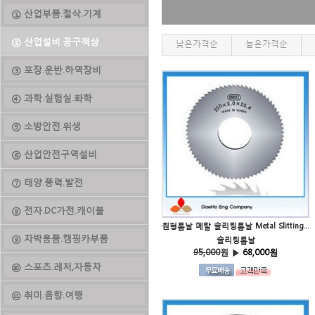
① 산업부품.절삭.기계
② 산업설비.공구책상
낮은가격순
높은가격순
③ 포장.운반.하역장비
④ 과학.실험실.화학
⑤ 소방안전.위생
⑥ 산업안전구역설비
⑦ 태양.풍력.발전
⑧ 전자.DC가전.캐이블
원형톱날 메탈 슬리팅톱날 Metal Slitting Saw
⑨ 차박용품.캠핑카부품
슬리팅톱날
95,000
원 ▶
68,000원
⑩ 스포츠.레저,자동차
⑪ 취미.음향.여행