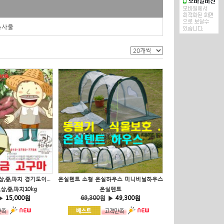
 농사물
10kg 황금고구마 특,상,중,파치 경기도이천 하림농원
온실텐트 소형 온실하우스 미니비닐하우스
상,중,파치10kg
온실텐트
▶
15,000원
69,300
원 ▶
49,300원