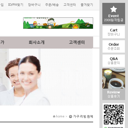
가입
ID/PW찾기
장바구니
주문/배송
고객센터
즐겨찾기
특가
회사소개
고객센터
home >
⑫ 가구.리빙.원예