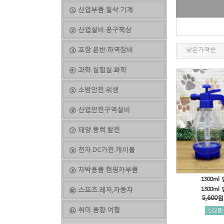
① 산업부품.절삭.기계
② 산업설비.공구책상
③ 포장.운반.하역장비
낮은가격순
④ 과학.실험실.화학
⑤ 소방안전.위생
⑥ 산업안전구역설비
⑦ 태양.풍력.발전
⑧ 전자.DC가전.캐이블
⑨ 차박용품.캠핑카부품
1300m
⑩ 스포츠.레저,자동차
1300m
5,600
원
⑪ 취미.음향.여행