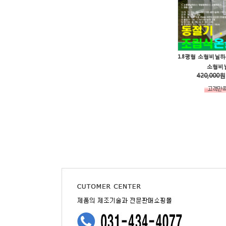
소형비닐
420,000
원