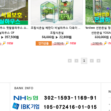
1.8평형 소형비닐하우스 텃밭용하우스 소형하우스
조립식온실 베란다 비닐하우스 다육이 난초하우스 텃밭하우스 고추하우스 미니온실
하우스 OF
조립식온실
선반온실 YOGACA
 ▶
357,500원
56,000
원 ▶
22,800원
320,000
원 
1
+
+