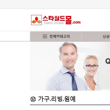
전체카테고리
신상
⑫ 가구.리빙.원예