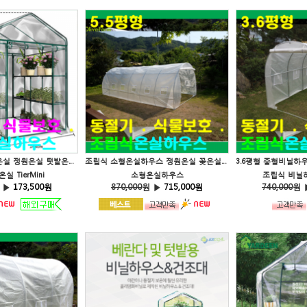
TierMini 식물선반온실 정원온실 텃밭온실 조립식온실 온실텐트 비닐하우스
조립식 소형온실하우스 정원온실 꽃온실하우스 식물온실 텃밭온실 GH-56yj
 TierMini
소형온실하우스
조립식 비닐하
 ▶
173,500원
870,000
원 ▶
715,000원
740,000
원 