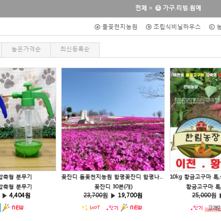
전체
>
⑫ 가구.리빙.원예
ⓐ 들꽃천지농원
ⓑ 조립식비닐하우스
ⓒ
높은가격순
최신등록순
l 압축형 분무기
꽃잔디 들꽃천지농원 함평꽃잔디 함평나비대축제
l 압축형 분무기
꽃잔디 30본(개)
황금고구마 특,
 ▶
4,404원
23,700
원 ▶
19,700원
25,000
원 