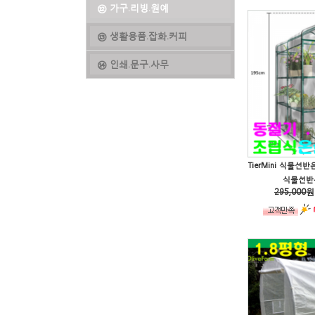
⑫ 가구.리빙.원예
⑬ 생활용품.잡화.커피
⑭ 인쇄.문구.사무
식물선반온실
295,000
원