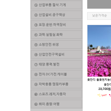
① 산업부품.절삭.기계
② 산업설비.공구책상
낮은가격순
③ 포장.운반.하역장비
④ 과학.실험실.화학
⑤ 소방안전.위생
⑥ 산업안전구역설비
⑦ 태양.풍력.발전
⑧ 전자.DC가전.캐이블
⑨ 차박용품.캠핑카부품
꽃잔디
23,700
원
⑩ 스포츠.레저,자동차
⑪ 취미.음향.여행