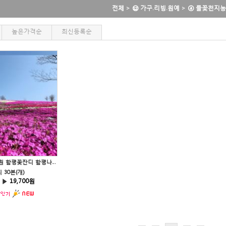
전체
>
⑫ 가구.리빙.원예
>
ⓐ 들꽃천지
높은가격순
최신등록순
꽃잔디 들꽃천지농원 함평꽃잔디 함평나비대축제
 30본(개)
 ▶
19,700원