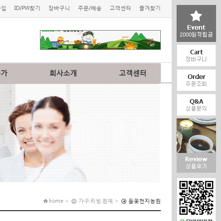
가입
ID/PW찾기
장바구니
주문/배송
고객센터
즐겨찾기
특가
회사소개
고객센터
home > ⑫ 가구.리빙.원예 >
ⓐ 들꽃천지농원