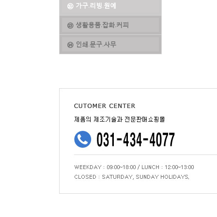
⑫ 가구.리빙.원예
⑬ 생활용품.잡화.커피
⑭ 인쇄.문구.사무