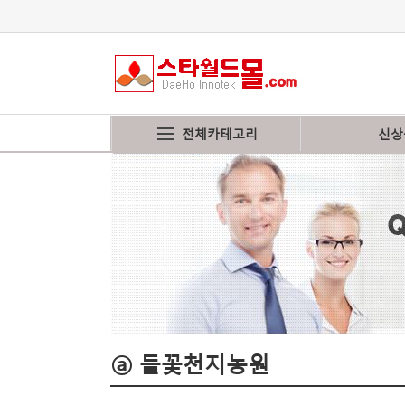
전체카테고리
신상
ⓐ 들꽃천지농원